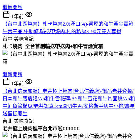
繼續閱讀
1年前
【台中北區燒肉】札卡燒肉2.0(漢口店)-冒煙的和牛黃金寶箱.
牛舌三品.牛肋條.輸送帶燒肉.札的私房3190元雙人套餐
台中
美味食記
札卡燒肉
全台首創輸送帶送肉+和牛冒煙寶箱
繼續閱讀
1年前
【台北信義餐廳】老井極上燒肉(台北信義店)-御品老井套餐/
日本和牛腰瘦姬/A5和牛雪花磚/A5和牛雪花和牛片面燒/A5和
牛鯉魚管櫛瓜/老井認真1cm厚切牛舌/安格斯手切牛小排/壽星
送蛋糕慶生
台北
美味食記
老井極上燒肉進軍台北市啦!!!!!!!!!!!