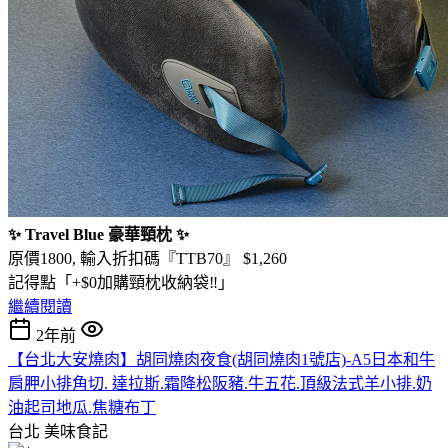
✨ Travel Blue 豪華頸枕 ✨
原價1800, 輸入折扣碼『TTB70』 $1,260
記得點「+$0加購頸枕收納袋‼️」
繼續閱讀
2年前
【台北大安燒肉】胡同燒肉夜食(胡同燒肉1號店)-A5日本和牛
肩胛小排角切. 達拉斯.霜降松阪豬.牛五花.頂級法式羊小排.奶
油起司地瓜.焦糖布丁
台北
美味食記