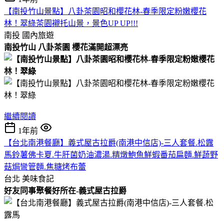
【南投竹山景點】八卦茶園昭和櫻花林-春季限定粉嫩櫻花
林！翠綠茶園襯托山景，景色UP UP!!!
南投
國內旅遊
南投竹山 八卦茶園 櫻花滿開超漂亮
繼續閱讀
1年前
【台北南港餐廳】義式屋古拉爵(南港中信店)-三人套餐.松露
馬鈴薯佛卡夏.牛肝菌奶油濃湯.精燉鮑魚鮮蝦番茄扁麵.鮮蔬野
菇焗彎管麵.焦糖烤布蕾
台北
美味食記
好友同事聚餐好所在-義式屋古拉爵