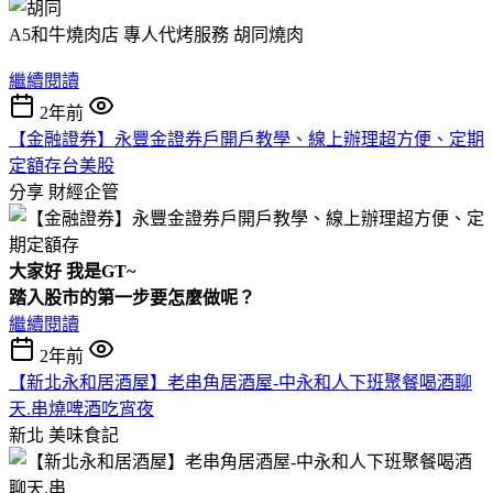
A5和牛燒肉店 專人代烤服務 胡同燒肉
繼續閱讀
2年前
【金融證券】永豐金證券戶開戶教學、線上辦理超方便、定期
定額存台美股
分享
財經企管
大家好 我是GT~
踏入股市的第一步要怎麼做呢？
繼續閱讀
2年前
【新北永和居酒屋】老串角居酒屋-中永和人下班聚餐喝酒聊
天.串燒啤酒吃宵夜
新北
美味食記