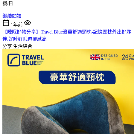
繼續閱讀
1年前
【睡眠好物分享】Travel Blue豪華舒適頸枕-記憶頸枕外出好夥
伴.好睡好眠包覆感高
分享
生活綜合