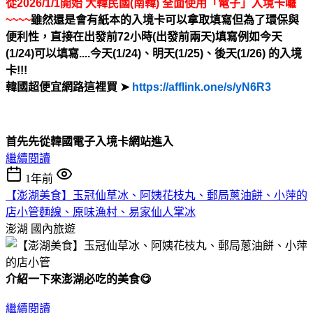
從2026/1/1開始 大韓民國(南韓) 全面使用「電子」入境卡囉
~~~~
雖然還是會有紙本的入境卡可以拿取填寫
但為了環保與
便利性，直接在出發前72小時(出發前兩天)填寫
例如今天
(1/24)可以填寫....今天(1/24)、明天(1/25)、後天(1/26) 的入境
卡!!!
韓國超便宜網路這裡買 ➤
https://afflink.one/s/yN6R3
首先先從韓國電子入境卡網站進入
繼續閱讀
1年前
【澎湖美食】玉冠仙草冰、阿姨花枝丸、郵局蔥油餅、小萍的
店小管麵線、原味漁村、易家仙人掌冰
澎湖
國內旅遊
介紹一下來澎湖必吃的美食😋
繼續閱讀