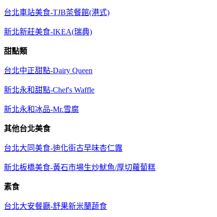
台北車站美食-TJB茶餐館(港式)
新北新莊美食-IKEA(瑞典)
甜點類
台北中正甜點-Dairy Queen
新北永和甜點-Chef's Waffle
新北永和冰品-Mr.雪腐
其他台北美食
台北大同美食-迪化街古早味杏仁露
新北板橋美食-黃石市場生炒魷魚/厚切蘿蔔糕
素食
台北大安餐廳-舒果新米蘭蔬食