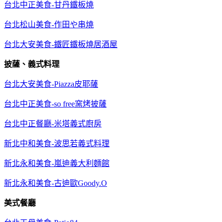
台北中正美食-甘丹鐵板燒
台北松山美食-作田や串燒
台北大安美食-鐵匠鐵板燒居酒屋
披薩、義式料理
台北大安美食-Piazza皮耶薩
台北中正美食-so free窯烤披薩
台北中正餐廳-米塔義式廚房
新北中和美食-波思若義式料理
新北永和美食-嵐迪義大利麵館
新北永和美食-古迪歐Goody.O
美式餐廳