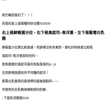
終於輪到我的了！！！
但我的是上面兩種的綜合體XDDDD
右上是鮮蝦蛋沙拉、右下是臭起司+焦洋蔥、左下是藍莓白乳
酪
鮮蝦蛋沙拉算比較普通，煎餅裡沒有夾東西，單吃的時候會比較乾
臭起司+焦洋蔥超特別的~~
焦焦脆脆的臭起司真的有點臭臭的@_@
在煎餅裡面還有夾不同種的起司！
藍莓白乳酪真的是很棒的飯後甜點阿~~~~
中間夾的白乳酪很像軟掉的奶酪...
↓下面有流漿圖XDD