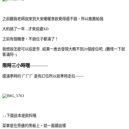
之前聽我老師說來到大安暖暖食飲覺得還不錯，所以推薦給我
大約過了一年....才來這邊XD
之前有個機會，不過位子都滿了！
我想說怎麼可以這麼夯...結果一進去發現大概不到20個座位吧...(難怪一下就
客滿阿~)
限時三小時哦
~~~~~~~~~
還滿準時的 ㄏㄏㄏ 是有訂位所以就準時走拉~~~~
↓↓下面這本是飲料哦
菜單是在旁邊的黑板上，就一面牆這樣