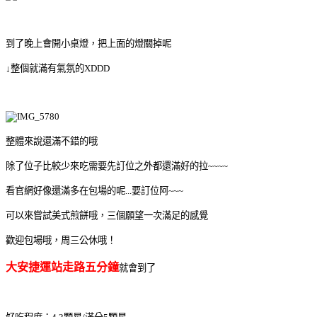
到了晚上會開小桌燈，把上面的燈關掉呢
↓整個就滿有氣氛的XDDD
整體來說還滿不錯的哦
除了位子比較少來吃需要先訂位之外都還滿好的拉~~~~
看官網好像還滿多在包場的呢...要訂位阿~~~
可以來嘗試美式煎餅哦，三個願望一次滿足的感覺
歡迎包場哦，周三公休哦！
大安捷運站走路五分鐘
就會到了